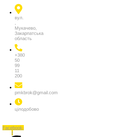
вул.
,
Мукачево,
Закарпатська
область
+380
50
99
11
200
pmkbrok@gmail.com
цілодобово
Facebook-
f