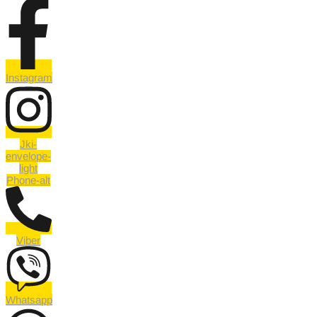
Instagram
Jki-
envelope-
light
Phone-alt
Viber
Whatsapp