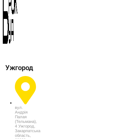
Ужгород
вул.
Андрія
Палая
(Тельмана),
4 Ужгород,
Закарпатська
область,