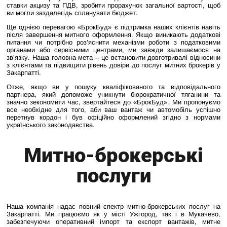
ставки акцизу та ПДВ, зробити прорахунок загальної вартості, щоб
ви могли заздалегідь спланувати бюджет.
Ще однією перевагою «БрокБуд» є підтримка наших клієнтів навіть
після завершення митного оформлення. Якщо виникають додаткові
питання чи потрібно роз’яснити механізми роботи з податковими
органами або сервісними центрами, ми завжди залишаємося на
зв’язку. Наша головна мета – це встановити довготривалі відносини
з клієнтами та підвищити рівень довіри до послуг митних брокерів у
Закарпатті.
Отже, якщо ви у пошуку кваліфікованого та відповідального
партнера, який допоможе уникнути бюрократичної тяганини та
значно зекономити час, звертайтеся до «БрокБуд». Ми пропонуємо
все необхідне для того, аби ваш вантаж чи автомобіль успішно
перетнув кордон і був офіційно оформлений згідно з нормами
українського законодавства.
Митно-брокерські
послуги
Наша компанія надає повний спектр митно-брокерських послуг на
Закарпатті. Ми працюємо як у місті Ужгород, так і в Мукачево,
забезпечуючи оперативний імпорт та експорт вантажів, митне