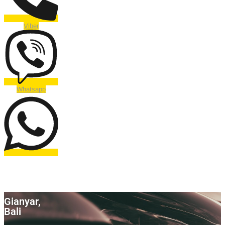
Viber
Whatsapp
Denpasar,
Bali
Gianyar,
Bali