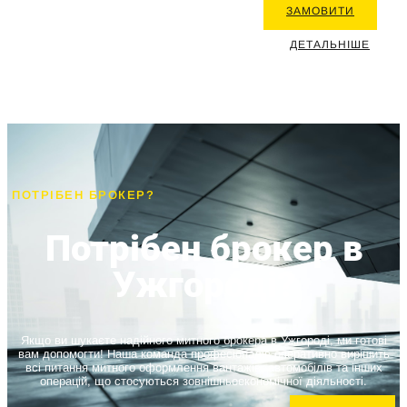
ЗАМОВИТИ
ДЕТАЛЬНІШЕ
ПОТРІБЕН БРОКЕР?
Потрібен брокер в
Ужгороді?
Якщо ви шукаєте надійного митного брокера в Ужгороді, ми готові
вам допомогти! Наша команда професіоналів оперативно вирішить
всі питання митного оформлення вантажів, автомобілів та інших
операцій, що стосуються зовнішньоекономічної діяльності.