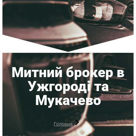
Митний брокер в
Ужгороді та
Мукачево
Головна