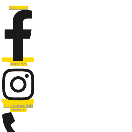
Facebook-f
Instagram
Jki-envelope-light
Phone-alt