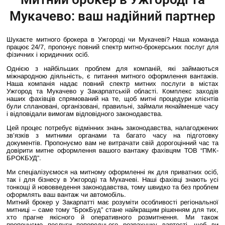
Мукачево: ваш надійний партнер
Шукаєте митного брокера в Ужгороді чи Мукачеві? Наша команда
працює 24/7, пропонує повний спектр митно-брокерських послуг для
фізичних і юридичних осіб.
Однією з найбільших проблем для компаній, які займаються
міжнародною діяльність, є питання митного оформлення вантажів.
Наша компанія надає повний спектр митних послуги в містах
Ужгород та Мукачево у Закарпатській області. Комплекс заходів
наших фахівців спрямований на те, щоб митні процедури клієнтів
були сплановані, організовані, правильні, займали якнайменше часу
і відповідали вимогам відповідного законодавства.
Цей процес потребує відмінних знань законодавства, налагоджених
зв’язків з митними органами та багато часу на підготовку
документів. Пропонуємо вам не витрачати свій дорогоцінний час та
довірити митне оформлення вашого вантажу фахівцям ТОВ “ПМК-
БРОКБУД”.
Ми спеціалізуємося на митному оформленні як для приватних осіб,
так і для бізнесу в Ужгороді та Мукачеві. Наші фахівці знають усі
тонкощі й нововведення законодавства, тому швидко та без проблем
оформлять ваш вантаж чи автомобіль.
Митний брокер у Закарпатті має розуміти особливості регіональної
митниці – саме тому “БрокБуд” стане найкращим рішенням для тих,
хто прагне якісного й оперативного розмитнення. Ми також
пропонуємо послуги попереднього розрахунку вартості, щоб ви