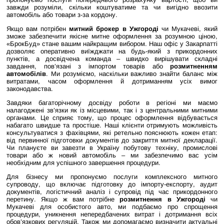
завжди розуміли, скільки коштуватиме та чи вигідно ввозити
автомобіль або товари з-за кордону.
Якщо вам потрібен
митний брокер в Ужгороді
чи Мукачеві, який
зможе забезпечити якісне митне оформлення за розумною ціною,
«БрокБуд» стане вашим найкращим вибором. Наш офіс у Закарпатті
дозволяє оперативно виїжджати на будь-який з прикордонних
пунктів, а досвідчена команда – швидко вирішувати складні
завдання, пов’язані з імпортом товарів або
розмитненням
автомобілів
. Ми розуміємо, наскільки важливо знайти баланс між
витратами, часом оформлення й дотриманням усіх вимог
законодавства.
Завдяки багаторічному досвіду роботи в регіоні ми маємо
налагоджені зв’язки як із місцевими, так і з центральними митними
органами. Це сприяє тому, що процес оформлення відбувається
набагато швидше та простіше. Наші клієнти отримують можливість
консультуватися з фахівцями, які ретельно пояснюють кожен етап:
від первинної підготовки документів до закриття митної декларації.
Чи плануєте ви завезти в Україну побутову техніку, промислові
товари або ж новий автомобіль – ми забезпечимо вас усім
необхідним для успішного завершення процедури.
Для бізнесу ми пропонуємо послуги комплексного митного
супроводу, що включає підготовку до імпорту-експорту, аудит
документів, логістичний аналіз і супровід під час прикордонного
перетину. Якщо ж вам потрібне
розмитнення в Ужгороді
чи
Мукачеві для особистого авто, ми подбаємо про спрощення
процедури, уникнення непередбачених витрат і дотримання всіх
обов’язкових регуляцій. Також ми допомагаємо визначити актуальні